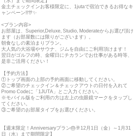
（水）まで期間限定】
金土チェックインお客様限定に、1jutaで宿泊できるお得なキ
ャンペーン!!🎊✨
<プラン内容>
お部屋は、Superior,Deluxe, Studio, Moderateからお選び頂け
ます（お部屋数には限りがございます）。
朝食なしの素泊まりプラン。
大人気の大浴場やサウナ、ジムを自由にご利用頂けます！
翌日がゴルフの時、金曜日にチカランでお仕事がある時等、
是非ご活用ください！
【予約方法】
①トップ画面の上部の予約画面に移動してください。
②ご希望のチェックイン＆チェックアウトの日付を入れて
Promo Codeに「1JUTA」とご入力ください。
※モバイル版をご利用の方は左上の虫眼鏡マークをタップし
てください。
③ご希望のお部屋タイプをお選びください。
【週末限定！Anniversaryプラン🎂🥂12月1日（金）～1月31
日（水）まで期間限定】